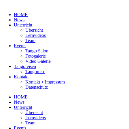
Zum
Inhalt
HOME
wechseln
News
Unterricht
Übersicht
Lernvideos
Team
Events
Tango Salon
Fotogalerie
Video Galerie
Tangoreisen
Tangoreise
Kontakt
Kontakt + Impressum
Datenschutz
HOME
News
Unterricht
Übersicht
Lernvideos
Team
Events