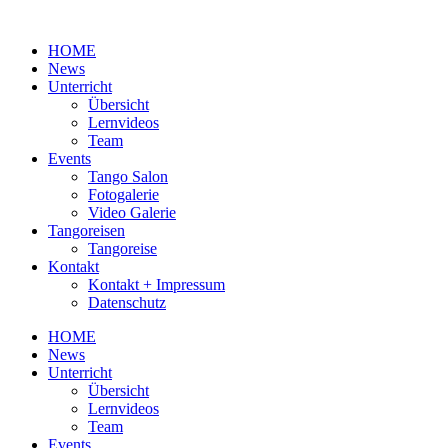
Zum
Inhalt
HOME
wechseln
News
Unterricht
Übersicht
Lernvideos
Team
Events
Tango Salon
Fotogalerie
Video Galerie
Tangoreisen
Tangoreise
Kontakt
Kontakt + Impressum
Datenschutz
HOME
News
Unterricht
Übersicht
Lernvideos
Team
Events