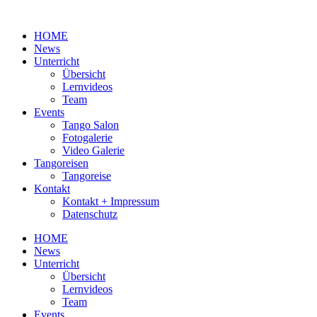
Zum
Inhalt
HOME
wechseln
News
Unterricht
Übersicht
Lernvideos
Team
Events
Tango Salon
Fotogalerie
Video Galerie
Tangoreisen
Tangoreise
Kontakt
Kontakt + Impressum
Datenschutz
HOME
News
Unterricht
Übersicht
Lernvideos
Team
Events