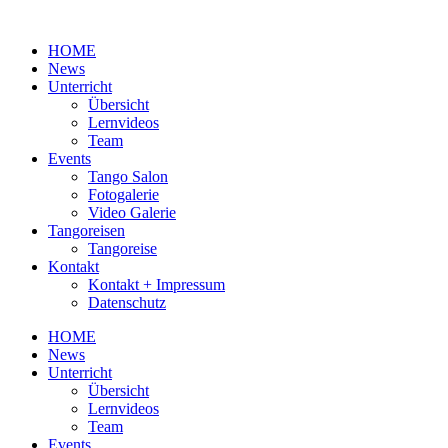
Zum
Inhalt
HOME
wechseln
News
Unterricht
Übersicht
Lernvideos
Team
Events
Tango Salon
Fotogalerie
Video Galerie
Tangoreisen
Tangoreise
Kontakt
Kontakt + Impressum
Datenschutz
HOME
News
Unterricht
Übersicht
Lernvideos
Team
Events