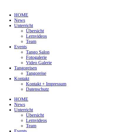
Zum
Inhalt
HOME
wechseln
News
Unterricht
Übersicht
Lernvideos
Team
Events
Tango Salon
Fotogalerie
Video Galerie
Tangoreisen
Tangoreise
Kontakt
Kontakt + Impressum
Datenschutz
HOME
News
Unterricht
Übersicht
Lernvideos
Team
Events