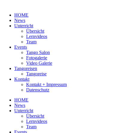
Zum
Inhalt
HOME
wechseln
News
Unterricht
Übersicht
Lernvideos
Team
Events
Tango Salon
Fotogalerie
Video Galerie
Tangoreisen
Tangoreise
Kontakt
Kontakt + Impressum
Datenschutz
HOME
News
Unterricht
Übersicht
Lernvideos
Team
Events