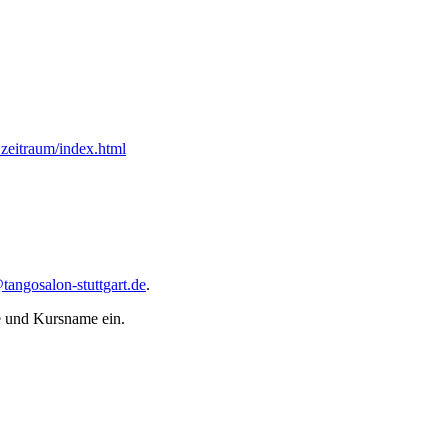
r_zeitraum/index.html
tangosalon-stuttgart.de
.
e und Kursname ein.