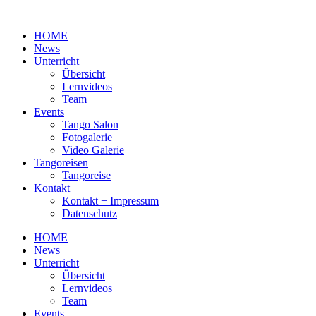
Zum
Inhalt
HOME
wechseln
News
Unterricht
Übersicht
Lernvideos
Team
Events
Tango Salon
Fotogalerie
Video Galerie
Tangoreisen
Tangoreise
Kontakt
Kontakt + Impressum
Datenschutz
HOME
News
Unterricht
Übersicht
Lernvideos
Team
Events